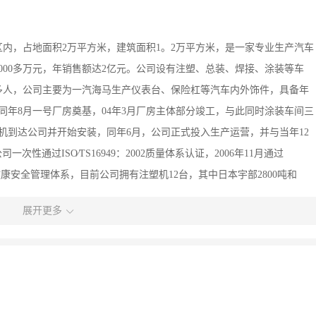
内，占地面积2万平方米，建筑面积1。2万平方米，是一家专业生产汽车
000多万元，年销售额达2亿元。公司设有注塑、总装、焊接、涂装等车
0多人，公司主要为一汽海马生产仪表台、保险杠等汽车内外饰件，具备年
，同年8月一号厂房奠基，04年3月厂房主体部分竣工，与此同时涂装车间三
塑机到达公司并开始安装，同年6月，公司正式投入生产运营，并与当年12
公司一次性通过ISO∕TS16949：2002质量体系认证，2006年11月通过
001职业健康安全管理体系，目前公司拥有注塑机12台，其中日本宇部2800吨和
塑成型机8台，震雄250～80吨的2台；拥有三喷两烘工艺的喷漆流水线一条，
展开更多
计开发和制造，技术上依托于上海交大模协CAD技术中心，一汽海马技术
、江苏汇众等国内外知名模具厂家，公司拥有先进的CAD设计中心，可
马、福美来等中高档车型的仪表台、保险杠、门板等产品。