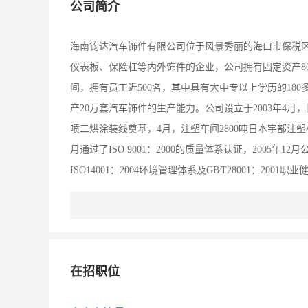
公司简介
海南钧达汽车饰件有限公司位于风景秀丽的海口市保税区
仪表板、保险杠等内外饰件的企业，公司拥有固定资产8
间，拥有员工近500名，其中具有大中专以上学历的18
产20万套汽车饰件的生产能力。公司设立于2003年4月
喷二烘涂装线奠基，4月，注塑车间2800吨日本宇部注
月通过了ISO 9001：2000的质量体系认证，2005年12月
ISO14001：2004环境管理体系及GB∕T28001：2
2600吨注塑成型机各一台，无锡格兰1300～80吨的注
年喷涂量可达15万套。公司致力于各类汽车内饰件的设
中心等研发机构，模具制作方主要有日本共和、中山志和
承担新产品的设计及开发，曾成功开发一汽海马的普力
在招职位