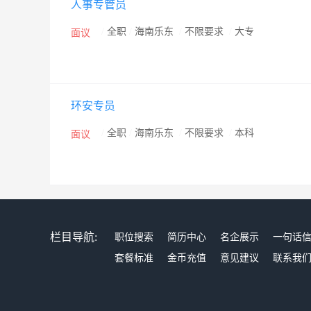
人事专管员
/
全职
/
海南乐东
/
不限要求
/
大专
面议
环安专员
/
全职
/
海南乐东
/
不限要求
/
本科
面议
栏目导航:
职位搜索
简历中心
名企展示
一句话
套餐标准
金币充值
意见建议
联系我